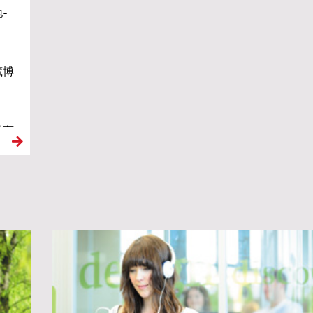
-
藏博
很有
新年
白骑