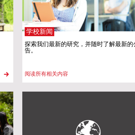
起改
学校新闻
、
探索我们最新的研究，并随时了解最新的
学国
告。
在雷
阅读所有相关内容
14
与营