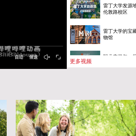
雷丁大学发源地
伦敦路校区
雷丁大学的宝
物馆
职业实习年，
更多视频
效！
雷丁大学校长
祝福
畅游雷丁大学
士校区
雷丁成长史