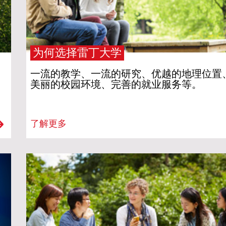
加入我们，一
变世界
为何选择雷丁大学
一流的教学、一流的研究、优越的地理位置
Vlog | 雷丁大
美丽的校园环境、完善的就业服务等。
际学生的一天
活在当下，活
了解更多
丁
Green Flag连续
年
雷丁大学食品
养学