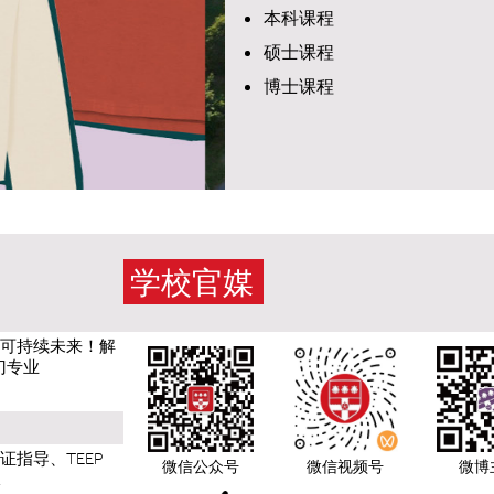
本科课程
硕士课程
博士课程
学校官媒
球可持续未来！解
门专业
证指导、TEEP
微信公众号
微信视频号
微博
…