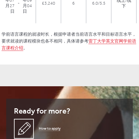
年07
年09
线上/线
-
£3,240
6
6.0/5.5
月27
月04
下
日
日
学前语言课程的就读时长，根据申请者当前语言水平和目标语言水平，
要求就读的课程模块也各不相同，具体请参考
雷丁大学英文官网学前语
言课程介绍
。
Ready for more?
How to apply